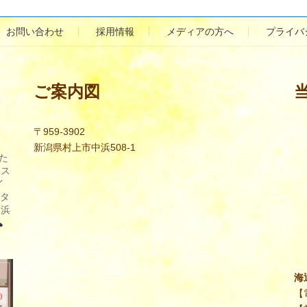
お問い合わせ
採用情報
メディアの方へ
プライバ
ご案内図
〒959-3902
新潟県村上市中浜508-1
た
レス
イ
タ
中浜
海
【電