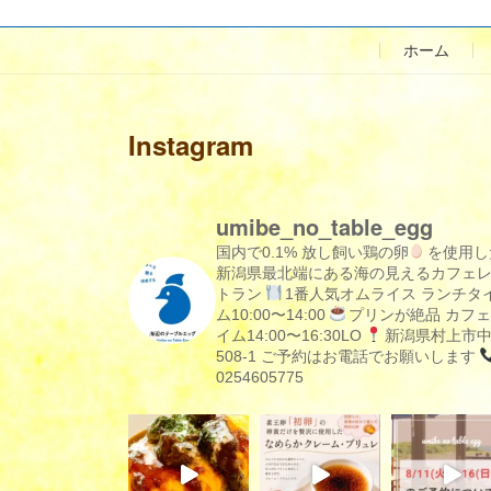
ホーム
Instagram
umibe_no_table_egg
国内で0.1% 放し飼い鶏の卵
を使用し
新潟県最北端にある海の見えるカフェ
トラン
1番人気オムライス
ランチタ
ム10:00〜14:00
プリンが絶品
カフェ
イム14:00〜16:30LO
新潟県村上市
508-1
ご予約はお電話でお願いします
0254605775