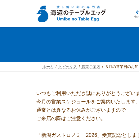
コ
ナ
ン
ビ
テ
ゲ
Ho
ン
ー
ツ
シ
へ
ョ
ス
ン
キ
に
ッ
移
プ
動
ホーム
トピックス
営業ご案内
３月の営業日のお知
いつもご利用いただき誠にありがとうござい
今月の営業スケジュールをご案内いたします
通常とは異なるお休みがございますので
ご来店の際はご注意ください。
「新潟ガストロノミー2026」受賞記念としま