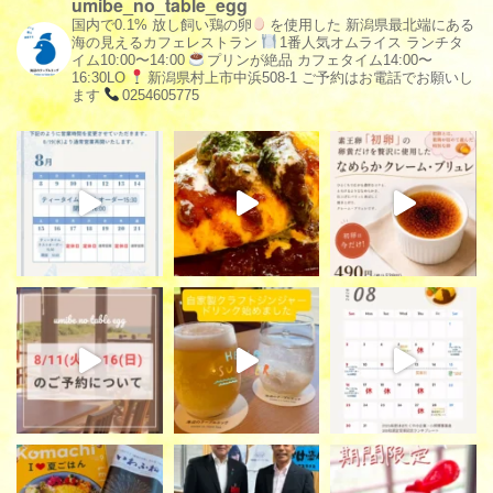
umibe_no_table_egg
国内で0.1% 放し飼い鶏の卵
を使用した
新潟県最北端にある
海の見えるカフェレストラン
1番人気オムライス
ランチタ
イム10:00〜14:00
プリンが絶品
カフェタイム14:00〜
16:30LO
新潟県村上市中浜508-1
ご予約はお電話でお願いし
ます
0254605775