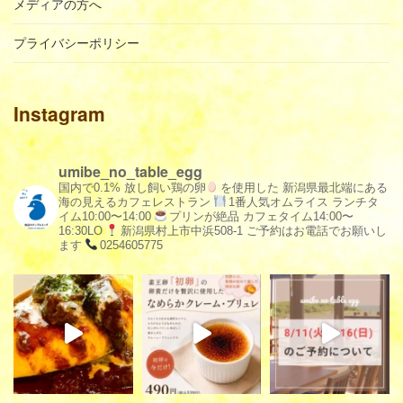
メディアの方へ
プライバシーポリシー
Instagram
umibe_no_table_egg
国内で0.1% 放し飼い鶏の卵
を使用した
新潟県最北端にある
海の見えるカフェレストラン
1番人気オムライス
ランチタ
イム10:00〜14:00
プリンが絶品
カフェタイム14:00〜
16:30LO
新潟県村上市中浜508-1
ご予約はお電話でお願いし
ます
0254605775