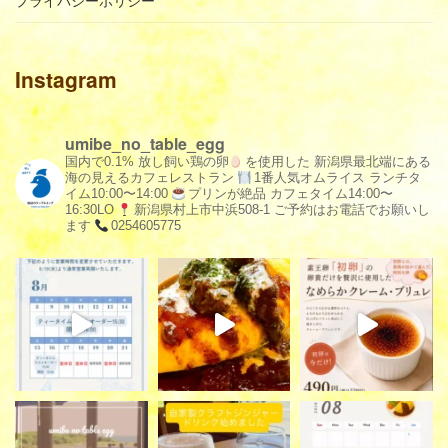
プライバシーポリシー
Instagram
umibe_no_table_egg
国内で0.1% 放し飼い鶏の卵
を使用した
新潟県最北端にある
海の見えるカフェレストラン
1番人気オムライス
ランチタ
イム10:00〜14:00
プリンが絶品
カフェタイム14:00〜
16:30LO
新潟県村上市中浜508-1
ご予約はお電話でお願いし
ます
0254605775